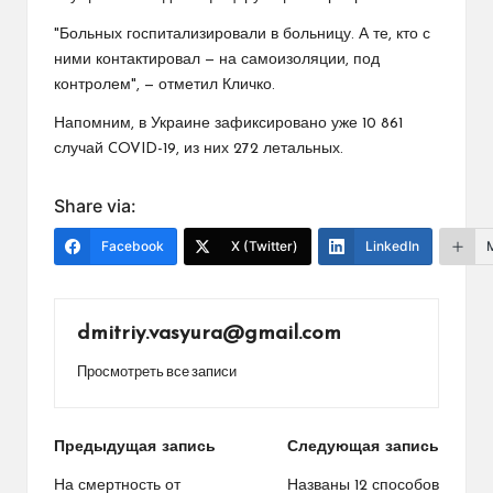
"Больных госпитализировали в больницу. А те, кто с
ними контактировал — на самоизоляции, под
контролем", — отметил Кличко.
Напомним, в Украине зафиксировано уже 10 861
случай COVID-19, из них 272 летальных.
Share via:
Facebook
X (Twitter)
LinkedIn
dmitriy.vasyura@gmail.com
Просмотреть все записи
Навигация
Предыдущая запись
Следующая запись
по
На смертность от
Названы 12 способов