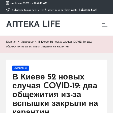
пн, 10 авг. 2026 г.
-
10:37:45 AM
Subscribe to our newsletter & never miss our best posts.
Subscribe Now!
Перейти
к
АПТЕКА LIFE
содержимому
сайт
о
здоровье
и
Главная
Здоровье
В Киеве 52 новых случая COVID-19: два
здоровом
общежития из-за вспышки закрыли на карантин
образе
жизни.
Опубликовано
Здоровье
в
В Киеве 52 новых
случая COVID-19: два
общежития из-за
вспышки закрыли на
карантин