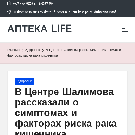
пт, 7 авг. 2026 г.
-
4:40:37 PM
Subscribe to our newsletter & never miss our best posts.
Subscribe Now!
Перейти
к
АПТЕКА LIFE
содержимому
сайт
о
здоровье
и
Главная
Здоровье
В Центре Шалимова рассказали о симптомах и
здоровом
факторах риска рака кишечника
образе
жизни.
Опубликовано
Здоровье
в
В Центре Шалимова
рассказали о
симптомах и
факторах риска рака
кишечника