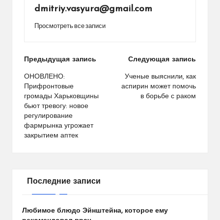
dmitriy.vasyura@gmail.com
Просмотреть все записи
Навигация
Предыдущая запись
Следующая запись
по
ОНОВЛЕНО:
Ученые выяснили, как
Прифронтовые
аспирин может помочь
записям
громады Харьковщины
в борьбе с раком
бьют тревогу: новое
регулирование
фармрынка угрожает
закрытием аптек
Последние записи
Любимое блюдо Эйнштейна, которое ему