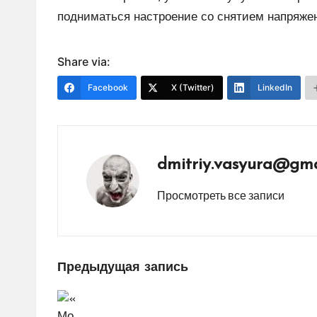
подниматься настроение со снятием напряжен
Share via:
Facebook
X (Twitter)
LinkedIn
dmitriy.vasyura@gma
Просмотреть все записи
Навигация
Предыдущая запись
по