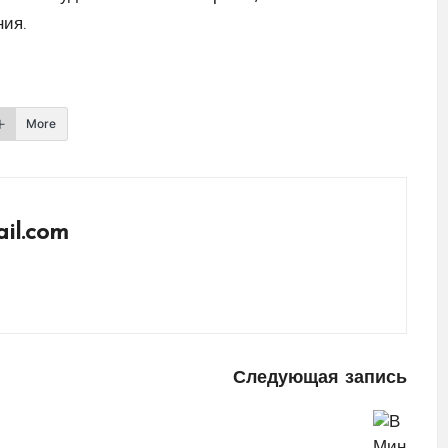
ия.
More
il.com
Следующая запись