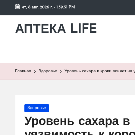
чт, 6 авг. 2026 г.
-
1:39:52 PM
Перейти
к
АПТЕКА LIFE
сайт
содержимому
о
здоровье
и
здоровом
образе
Главная
Здоровье
Уровень сахара в крови влияет на 
жизни.
Опубликовано
Здоровье
в
Уровень сахара в