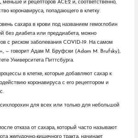
 меньше и рецепторов ACE2 и, соответственно,
тво коронавируса, попадающего в клетку.
ровень сахара в крови под названием гемоглобин
ей без диабета или преддиабета, можно
тов с риском заболевания COVID-19. На самом
, — говорит Адам М. Бруфски (Adam M. Brufsky),
те Университета Питтсбурга.
роцессы в клетке, которые добавляют сахар к
модействию коронавируса с его рецептором и
с.
оксихлорохин для всех или только для небольшой
после отказа от сахара, который часто называют
ота желудочно-кишечного тракта, начинает