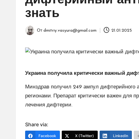
дифтерийный анти
знать
От
dmitriy.vasyura@gmail.com
21.01.2025
Запись
от
Украина получила критически важный дифт
Минздрав получил 249 ампул дифтерийного а
регионами. Препарат критически важен для 
лечения дифтерии.
Share via:
Facebook
X (Twitter)
LinkedIn