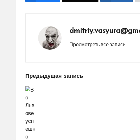
dmitriy.vasyura@gma
Просмотреть все записи
Навигация
Предыдущая запись
по
записям