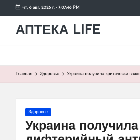
чт, 6 авг. 2026 г.
-
7:07:49 PM
Перейти
к
АПТЕКА LIFE
сайт
содержимому
о
здоровье
и
здоровом
образе
Главная
Здоровье
Украина получила критически важн
жизни.
Опубликовано
Здоровье
в
Украина получила