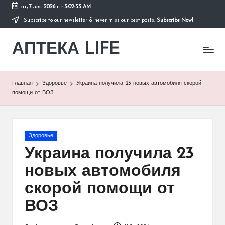
пт, 7 авг. 2026 г.
-
5:02:54 AM
Subscribe to our newsletter & never miss our best posts.
Subscribe Now!
Перейти
к
АПТЕКА LIFE
содержимому
сайт
о
здоровье
и
Главная
Здоровье
Украина получила 23 новых автомобиля скорой
здоровом
помощи от ВОЗ
образе
жизни.
Опубликовано
Здоровье
в
Украина получила 23
новых автомобиля
скорой помощи от
ВОЗ