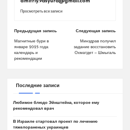
dmitriy.vasyura@gmail.com
Просмотреть все записи
Навигация
Предыдущая запись
Следующая запись
по
Магнитные бури в
Минздрав получил
январе 2025 года:
задание восстановить
записям
календарь и
Охматдет — Шмыгаль
рекомендации
Последние записи
Любимое блюдо Эйнштейна, которое ему
рекомендовал врач
В Израиле стартовал проект по лечению
тяжелораненых украинцев