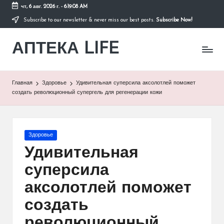
чт, 6 авг. 2026 г.
-
6:19:08 AM
Subscribe to our newsletter & never miss our best posts.
Subscribe Now!
Перейти
к
АПТЕКА LIFE
содержимому
сайт
о
здоровье
и
Главная
Здоровье
Удивительная суперсила аксолотлей поможет
здоровом
создать революционный супергель для регенерации кожи
образе
жизни.
Опубликовано
Здоровье
в
Удивительная
суперсила
аксолотлей поможет
создать
революционный