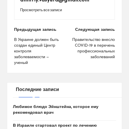
dmitriy.vasyura@gmail.com
Просмотреть все записи
Навигация
Предыдущая запись
Следующая запись
по
В Украине должен быть
Правительство внесло
создан единый Центр
COVID-19 в перечень
записям
контроля
профессиональных
заболеваемости —
заболеваний
ученый
Последние записи
Любимое блюдо Эйнштейна, которое ему
рекомендовал врач
В Израиле стартовал проект по лечению