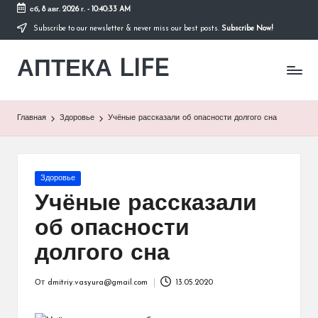
сб, 8 авг. 2026 г.
-
10:40:33 AM
Subscribe to our newsletter & never miss our best posts.
Subscribe Now!
Перейти
к
АПТЕКА LIFE
содержимому
сайт
о
здоровье
и
Главная
Здоровье
Учёные рассказали об опасности долгого сна
здоровом
образе
жизни.
Опубликовано
Здоровье
в
Учёные рассказали
об опасности
долгого сна
От
dmitriy.vasyura@gmail.com
13.05.2020
Запись
от