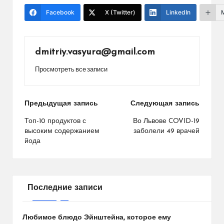
Facebook
X (Twitter)
LinkedIn
dmitriy.vasyura@gmail.com
Просмотреть все записи
Навигация
Предыдущая запись
Следующая запись
по
Топ-10 продуктов с
Во Львове COVID-19
высоким содержанием
заболели 49 врачей
записям
йода
Последние записи
Любимое блюдо Эйнштейна, которое ему