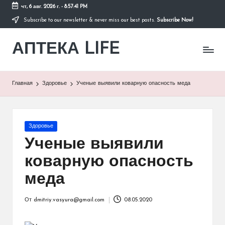
чт, 6 авг. 2026 г.
-
8:57:41 PM
Subscribe to our newsletter & never miss our best posts.
Subscribe Now!
Перейти
к
АПТЕКА LIFE
содержимому
сайт
о
здоровье
и
Главная
Здоровье
Ученые выявили коварную опасность меда
здоровом
образе
жизни.
Опубликовано
Здоровье
в
Ученые выявили
коварную опасность
меда
От
dmitriy.vasyura@gmail.com
08.05.2020
Запись
от