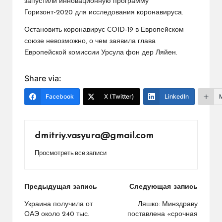
запустили инновационную программу
Горизонт-2020 для исследования коронавируса.
Остановить коронавирус COID-19 в Европейском
союзе невозможно, о чем заявила глава
Европейской комиссии Урсула фон дер Ляйен.
Share via:
Facebook
X (Twitter)
LinkedIn
dmitriy.vasyura@gmail.com
Просмотреть все записи
Навигация
Предыдущая запись
Следующая запись
по
Украина получила от
Ляшко: Минздраву
ОАЭ около 240 тыс.
поставлена «срочная