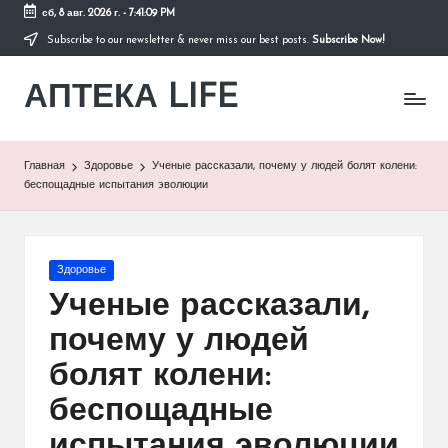
сб, 8 авг. 2026 г.
-
7:41:10 PM
Subscribe to our newsletter & never miss our best posts.
Subscribe Now!
Перейти
к
АПТЕКА LIFE
содержимому
сайт
о
здоровье
и
Главная
Здоровье
Ученые рассказали, почему у людей болят колени:
здоровом
беспощадные испытания эволюции
образе
жизни.
Опубликовано
Здоровье
в
Ученые рассказали,
почему у людей
болят колени:
беспощадные
испытания эволюции