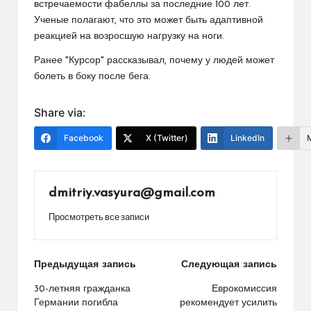
встречаемости фабеллы за последние 100 лет.
Ученые полагают, что это может быть адаптивной
реакцией на возросшую нагрузку на ноги.
Ранее "Курсор" рассказывал, почему у людей может
болеть в боку после бега.
Share via:
Facebook
X (Twitter)
LinkedIn
dmitriy.vasyura@gmail.com
Просмотреть все записи
Навигация
Предыдущая запись
Следующая запись
по
30-летняя гражданка
Еврокомиссия
Германии погибла
рекомендует усилить