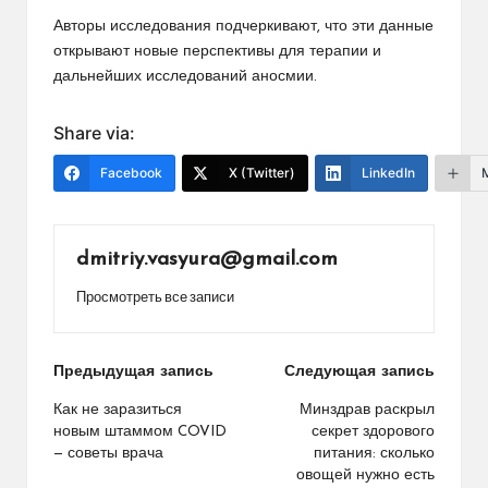
Авторы исследования подчеркивают, что эти данные
открывают новые перспективы для терапии и
дальнейших исследований аносмии.
Share via:
Facebook
X (Twitter)
LinkedIn
dmitriy.vasyura@gmail.com
Просмотреть все записи
Навигация
Предыдущая запись
Следующая запись
по
Как не заразиться
Минздрав раскрыл
новым штаммом COVID
секрет здорового
записям
— советы врача
питания: сколько
овощей нужно есть