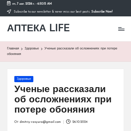
пт, 7 авг. 2026 г.
-
6:50:15 AM
Subscribe to our newsletter & never miss our best posts.
Subscribe Now!
Перейти
к
АПТЕКА LIFE
содержимому
сайт
о
здоровье
и
Главная
Здоровье
Ученые рассказали об осложнениях при потере
здоровом
обоняния
образе
жизни.
Опубликовано
Здоровье
в
Ученые рассказали
об осложнениях при
потере обоняния
От
dmitriy.vasyura@gmail.com
26.10.2024
Запись
от