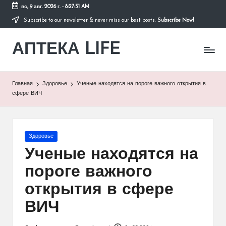
вс, 9 авг. 2026 г.
-
8:27:51 AM
Subscribe to our newsletter & never miss our best posts.
Subscribe Now!
Перейти
к
АПТЕКА LIFE
содержимому
сайт
о
здоровье
и
Главная
Здоровье
Ученые находятся на пороге важного открытия в
здоровом
сфере ВИЧ
образе
жизни.
Опубликовано
Здоровье
в
Ученые находятся на
пороге важного
открытия в сфере
ВИЧ