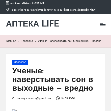
вс, 9 авг. 2026 г.
-
9:09:13 AM
Subscribe to our newsletter & never miss our best posts.
Subscribe Now!
Перейти
к
АПТЕКА LIFE
содержимому
сайт
о
здоровье
и
Главная
Здоровье
Ученые: наверстывать сон в выходные — вредно
здоровом
образе
жизни.
Опубликовано
Здоровье
в
Ученые:
наверстывать сон в
выходные — вредно
От
dmitriy.vasyura@gmail.com
24.05.2020
Запись
от