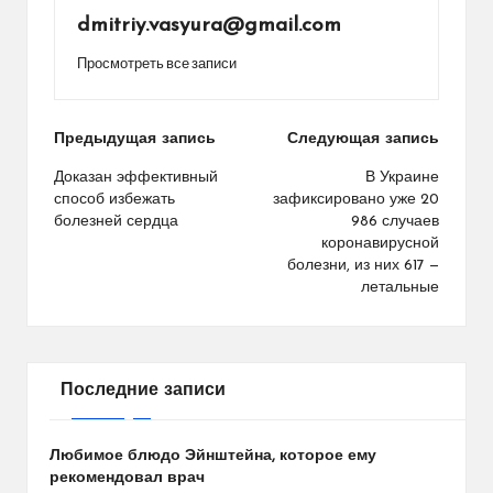
dmitriy.vasyura@gmail.com
Просмотреть все записи
Навигация
Предыдущая запись
Следующая запись
по
Доказан эффективный
В Украине
способ избежать
зафиксировано уже 20
записям
болезней сердца
986 случаев
коронавирусной
болезни, из них 617 —
летальные
Последние записи
Любимое блюдо Эйнштейна, которое ему
рекомендовал врач