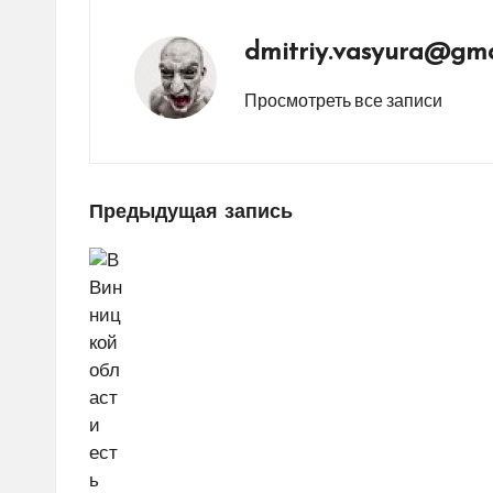
dmitriy.vasyura@gma
Просмотреть все записи
Навигация
Предыдущая запись
по
записям