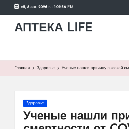
сб, 8 авг. 2026 г.
-
1:02:37 PM
Перейти
к
АПТЕКА LIFE
сайт
содержимому
о
здоровье
и
здоровом
образе
Главная
Здоровье
Ученые нашли причину высокой см
жизни.
Опубликовано
Здоровье
в
Ученые нашли пр