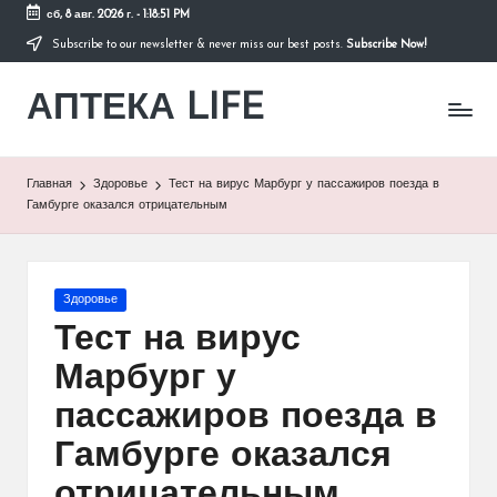
сб, 8 авг. 2026 г.
-
1:18:51 PM
Subscribe to our newsletter & never miss our best posts.
Subscribe Now!
Перейти
к
АПТЕКА LIFE
содержимому
сайт
о
здоровье
и
Главная
Здоровье
Тест на вирус Марбург у пассажиров поезда в
здоровом
Гамбурге оказался отрицательным
образе
жизни.
Опубликовано
Здоровье
в
Тест на вирус
Марбург у
пассажиров поезда в
Гамбурге оказался
отрицательным