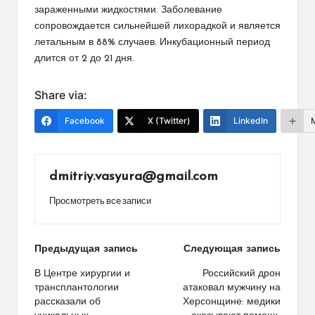
зараженными жидкостями. Заболевание
сопровождается сильнейшей лихорадкой и является
летальным в 88% случаев. Инкубационный период
длится от 2 до 21 дня.
Share via:
Facebook
X (Twitter)
LinkedIn
dmitriy.vasyura@gmail.com
Просмотреть все записи
Навигация
Предыдущая запись
Следующая запись
по
В Центре хирургии и
Российский дрон
трансплантологии
атаковал мужчину на
записям
рассказали об
Херсонщине: медики