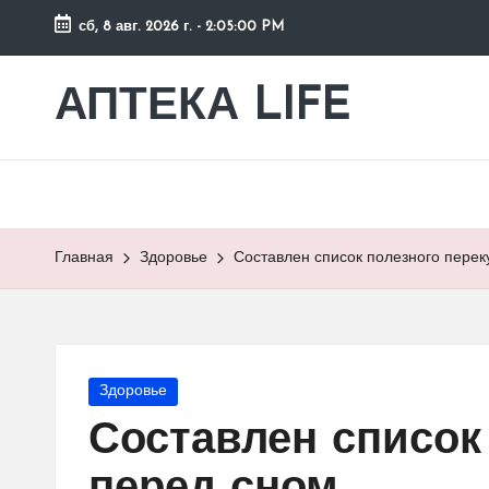
сб, 8 авг. 2026 г.
-
2:05:01 PM
Перейти
к
АПТЕКА LIFE
сайт
содержимому
о
здоровье
и
здоровом
образе
Главная
Здоровье
Составлен список полезного перек
жизни.
Опубликовано
Здоровье
в
Составлен список