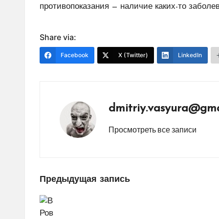
противопоказания — наличие каких-то заболе
Share via:
Facebook
X (Twitter)
LinkedIn
dmitriy.vasyura@gma
Просмотреть все записи
Навигация
Предыдущая запись
по