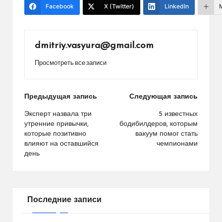
Facebook
X (Twitter)
LinkedIn
dmitriy.vasyura@gmail.com
Просмотреть все записи
Навигация
Предыдущая запись
Следующая запись
по
Эксперт назвала три
5 известных
утренние привычки,
бодибилдеров, которым
записям
которые позитивно
вакуум помог стать
влияют на оставшийся
чемпионами
день
Последние записи