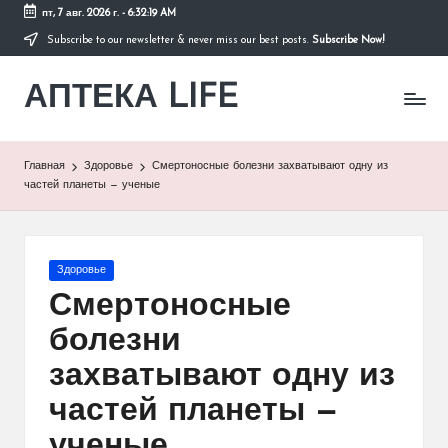
пт, 7 авг. 2026 г.
-
6:32:20 AM
Subscribe to our newsletter & never miss our best posts.
Subscribe Now!
Перейти
к
АПТЕКА LIFE
содержимому
сайт
о
здоровье
и
Главная
Здоровье
Смертоносные болезни захватывают одну из
здоровом
частей планеты — ученые
образе
жизни.
Опубликовано
Здоровье
в
Смертоносные
болезни
захватывают одну из
частей планеты —
ученые