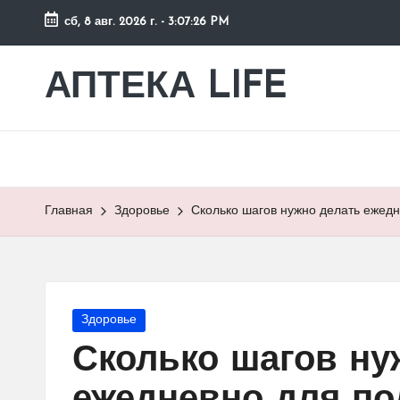
сб, 8 авг. 2026 г.
-
3:07:27 PM
Перейти
к
АПТЕКА LIFE
сайт
содержимому
о
здоровье
и
здоровом
образе
Главная
Здоровье
Сколько шагов нужно делать ежед
жизни.
Опубликовано
Здоровье
в
Сколько шагов ну