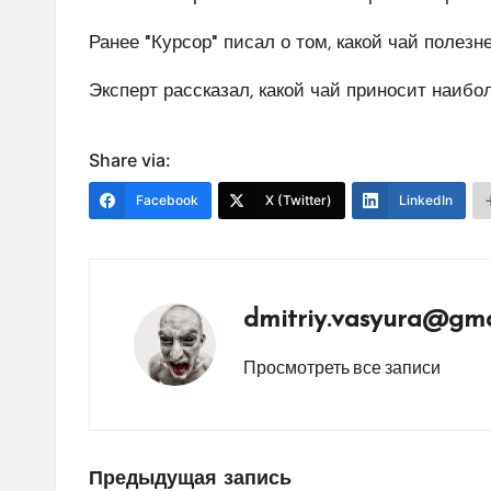
Ранее "Курсор" писал о том, какой чай полезн
Эксперт рассказал, какой чай приносит наибо
Share via:
Facebook
X (Twitter)
LinkedIn
dmitriy.vasyura@gma
Просмотреть все записи
Навигация
Предыдущая запись