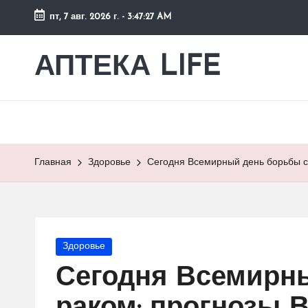
пт, 7 авг. 2026 г.
-
3:47:27 AM
Перейти
к
АПТЕКА LIFE
сайт
содержимому
о
здоровье
и
здоровом
образе
Главная
Здоровье
Сегодня Всемирный день борьбы с
жизни.
Опубликовано
Здоровье
в
Сегодня Всемирн