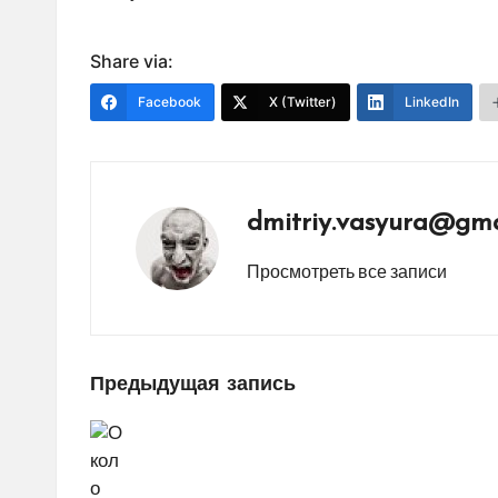
Share via:
Facebook
X (Twitter)
LinkedIn
dmitriy.vasyura@gma
Просмотреть все записи
Навигация
Предыдущая запись
по
записям