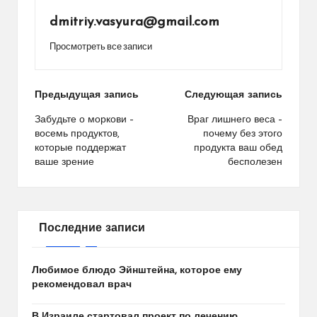
dmitriy.vasyura@gmail.com
Просмотреть все записи
Навигация
Предыдущая запись
Следующая запись
по
Забудьте о моркови –
Враг лишнего веса –
восемь продуктов,
почему без этого
записям
которые поддержат
продукта ваш обед
ваше зрение
бесполезен
Последние записи
Любимое блюдо Эйнштейна, которое ему
рекомендовал врач
В Израиле стартовал проект по лечению