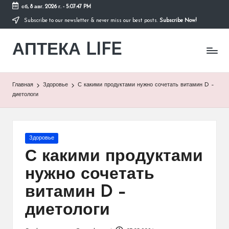
сб, 8 авг. 2026 г.
-
5:07:48 PM
Subscribe to our newsletter & never miss our best posts.
Subscribe Now!
Перейти
к
АПТЕКА LIFE
содержимому
сайт
о
здоровье
и
Главная
Здоровье
С какими продуктами нужно сочетать витамин D –
здоровом
диетологи
образе
жизни.
Опубликовано
Здоровье
в
С какими продуктами
нужно сочетать
витамин D –
диетологи