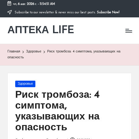
чт, 6 авг. 2026 г.
-
11:54:51 AM
Subscribe to our newsletter & never miss our best posts.
Subscribe Now!
Перейти
к
АПТЕКА LIFE
содержимому
сайт
о
здоровье
и
Главная
Здоровье
Риск тромбоза: 4 симптома, указывающих на
здоровом
опасность
образе
жизни.
Опубликовано
Здоровье
в
Риск тромбоза: 4
симптома,
указывающих на
опасность