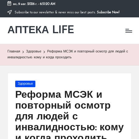
вс, 9 авг. 2026 г.
-
6:51:21 AM
Subscribe to our newsletter & never miss our best posts.
Subscribe Now!
Перейти
к
АПТЕКА LIFE
содержимому
сайт
о
здоровье
и
Главная
Здоровье
Реформа МСЭК и повторный осмотр для людей с
здоровом
инвалидностью: кому и когда проходить
образе
жизни.
Опубликовано
Здоровье
в
Реформа МСЭК и
повторный осмотр
для людей с
инвалидностью: кому
и когда проходить