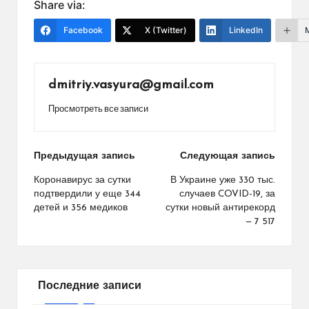
Share via:
Facebook
X (Twitter)
LinkedIn
dmitriy.vasyura@gmail.com
Просмотреть все записи
Навигация
Предыдущая запись
Следующая запись
по
Коронавирус за сутки
В Украине уже 330 тыс.
подтвердили у еще 344
случаев COVID-19, за
записям
детей и 356 медиков
сутки новый антирекорд
— 7 517
Последние записи