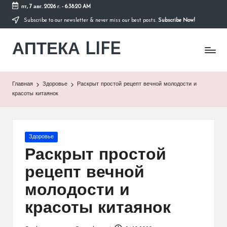
пт, 7 авг. 2026 г.
-
6:38:20 AM
Subscribe to our newsletter & never miss our best posts.
Subscribe Now!
Перейти
к
АПТЕКА LIFE
содержимому
сайт
о
здоровье
и
Главная
Здоровье
Раскрыт простой рецепт вечной молодости и
здоровом
красоты китаянок
образе
жизни.
Опубликовано
Здоровье
в
Раскрыт простой
рецепт вечной
молодости и
красоты китаянок