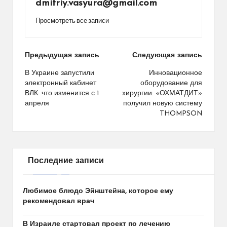
dmitriy.vasyura@gmail.com
Просмотреть все записи
Навигация
Предыдущая запись
Следующая запись
по
В Украине запустили
Инновационное
электронный кабинет
оборудование для
записям
ВЛК: что изменится с 1
хирургии: «ОХМАТДИТ»
апреля
получил новую систему
THOMPSON
Последние записи
Любимое блюдо Эйнштейна, которое ему
рекомендовал врач
В Израиле стартовал проект по лечению