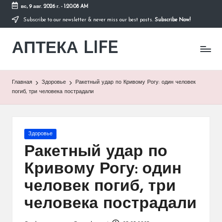
вс, 9 авг. 2026 г.
-
1:20:08 AM
Subscribe to our newsletter & never miss our best posts.
Subscribe Now!
Перейти
к
АПТЕКА LIFE
содержимому
сайт
о
здоровье
и
Главная
Здоровье
Ракетный удар по Кривому Рогу: один человек
здоровом
погиб, три человека пострадали
образе
жизни.
Опубликовано
Здоровье
в
Ракетный удар по
Кривому Рогу: один
человек погиб, три
человека пострадали