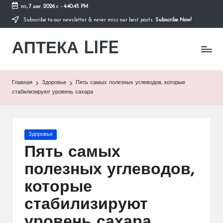
пт, 7 авг. 2026 г.
-
4:40:46 PM
Subscribe to our newsletter & never miss our best posts.
Subscribe Now!
Перейти
к
АПТЕКА LIFE
содержимому
сайт
о
здоровье
и
Главная
Здоровье
Пять самых полезных углеводов, которые
здоровом
стабилизируют уровень сахара
образе
жизни.
Опубликовано
Здоровье
в
Пять самых
полезных углеводов,
которые
стабилизируют
уровень сахара