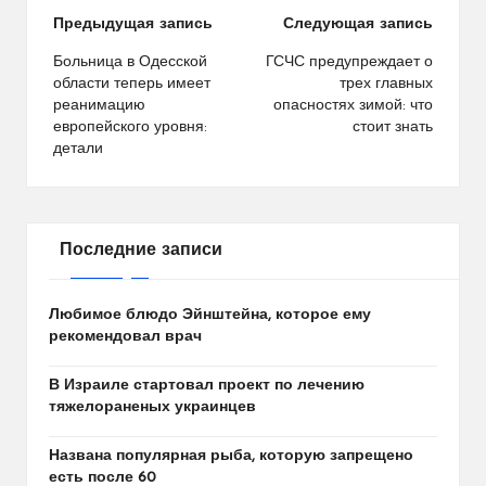
Навигация
Предыдущая запись
Следующая запись
по
Больница в Одесской
ГСЧС предупреждает о
области теперь имеет
трех главных
записям
реанимацию
опасностях зимой: что
европейского уровня:
стоит знать
детали
Последние записи
Любимое блюдо Эйнштейна, которое ему
рекомендовал врач
В Израиле стартовал проект по лечению
тяжелораненых украинцев
Названа популярная рыба, которую запрещено
есть после 60