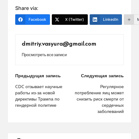
Share via:
Facebook
X (Twitter)
LinkedIn
dmitriy.vasyura@gmail.com
Просмотреть все записи
Навигация
Предыдущая запись
Следующая запись
по
CDC отзывает научные
Регулярное
работы из-за новой
потребление яиц может
записям
директивы Трампа по
снизить риск смерти от
гендерной политике
сердечных
заболеваний