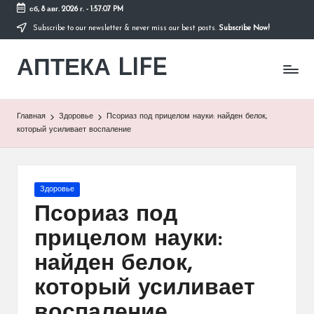
сб, 8 авг. 2026 г.
-
1:57:08 PM
Subscribe to our newsletter & never miss our best posts.
Subscribe Now!
Перейти
к
АПТЕКА LIFE
содержимому
сайт
о
здоровье
и
Главная
Здоровье
Псориаз под прицелом науки: найден белок,
здоровом
который усиливает воспаление
образе
жизни.
Опубликовано
Здоровье
в
Псориаз под
прицелом науки:
найден белок,
который усиливает
воспаление