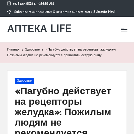
сб, 8 авг. 2026 г.
-
9:36:53 AM
Subscribe to our newsletter & never miss our best posts.
Subscribe Now!
Перейти
к
АПТЕКА LIFE
содержимому
сайт
о
здоровье
и
Главная
Здоровье
«Пагубно действует на рецепторы желудка»:
здоровом
Пожилым людям не рекомендуется принимать острую пищу
образе
жизни.
Опубликовано
Здоровье
в
«Пагубно действует
на рецепторы
желудка»: Пожилым
людям не
рекомендуется