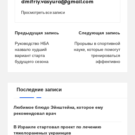
dmitriy.vasyura@gmail.com
Просмотреть все записи
Навигация
Предыдущая запись
Следующая запись
по
Руководство НБА
Прорывы в спортивной
назвало худший
науке, которые помогут
записям
вариант старта
тренироваться
будущего сезона
эффективно
Последние записи
Любимое блюдо Эйнштейна, которое ему
рекомендовал врач
В Израиле стартовал проект по лечению
тяжелораненых украинцев