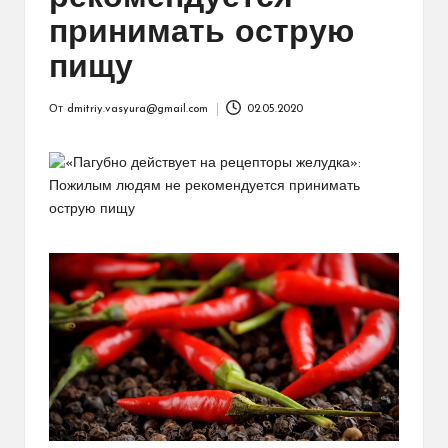
принимать острую
пищу
От
dmitriy.vasyura@gmail.com
02.05.2020
Запись
от