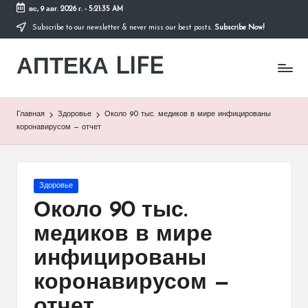
вс, 9 авг. 2026 г.
-
5:21:36 AM
Subscribe to our newsletter & never miss our best posts.
Subscribe Now!
Перейти
к
АПТЕКА LIFE
содержимому
сайт
о
здоровье
и
Главная
Здоровье
Около 90 тыс. медиков в мире инфицированы
здоровом
коронавирусом — отчет
образе
жизни.
Опубликовано
Здоровье
в
Около 90 тыс.
медиков в мире
инфицированы
коронавирусом —
отчет