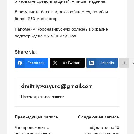
о нехватке средств защиты", — пишет издание.
В результате болезни, как сообщается, погибли
более 260 медсестер.
Напомним, коронавирусную болезнь в Украине
подтверждено у 2 660 медиков.
Share via:
Facebook
X (Twitter)
LinkedIn
dmitriy.vasyura@gmail.com
Просмотреть все записи
Навигация
Предыдущая запись
Следующая запись
по
Что происходит с
«Достаточно 10
органами человека
фиников в день»: