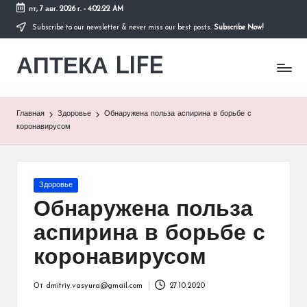
пт, 7 авг. 2026 г.
-
4:02:22 AM
Subscribe to our newsletter & never miss our best posts.
Subscribe Now!
Перейти
к
АПТЕКА LIFE
содержимому
сайт
о
здоровье
и
Главная
Здоровье
Обнаружена польза аспирина в борьбе с
здоровом
коронавирусом
образе
жизни.
Опубликовано
Здоровье
в
Обнаружена польза
аспирина в борьбе с
коронавирусом
От
dmitriy.vasyura@gmail.com
27.10.2020
Запись
от