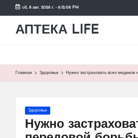
сб, 8 авг. 2026 г.
-
6:12:09 PM
Перейти
к
АПТЕКА LIFE
сайт
содержимому
о
здоровье
и
здоровом
образе
Главная
Здоровье
Нужно застраховать всех медиков 
жизни.
Опубликовано
Здоровье
в
Нужно застрахова