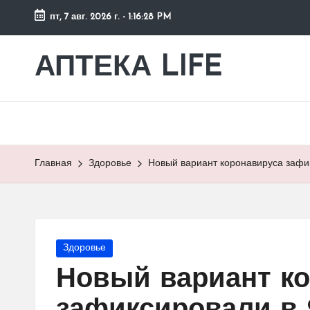
пт, 7 авг. 2026 г.
-
1:16:29 PM
Перейти
к
АПТЕКА LIFE
сайт
содержимому
о
здоровье
и
здоровом
образе
Главная
Здоровье
Новый вариант коронавируса зафик
жизни.
Опубликовано
Здоровье
в
Новый вариант к