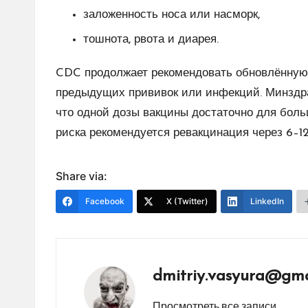
заложенность носа или насморк,
тошнота, рвота и диарея.
CDC продолжает рекомендовать обновлённую 
предыдущих прививок или инфекций. Минздра
что одной дозы вакцины достаточно для боль
риска рекомендуется ревакцинация через 6–1
Share via:
Facebook
X (Twitter)
LinkedIn
dmitriy.vasyura@gma
Просмотреть все записи