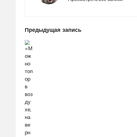
Навигация
Предыдущая запись
по
записям