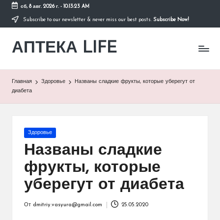
сб, 8 авг. 2026 г.
-
10:13:23 AM
Subscribe to our newsletter & never miss our best posts.
Subscribe Now!
Перейти
к
АПТЕКА LIFE
содержимому
сайт
о
здоровье
и
Главная
Здоровье
Названы сладкие фрукты, которые уберегут от
здоровом
диабета
образе
жизни.
Опубликовано
Здоровье
в
Названы сладкие
фрукты, которые
уберегут от диабета
От
dmitriy.vasyura@gmail.com
25.05.2020
Запись
от