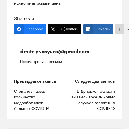
нужно пить каждый день.
Share via:
Facebook
X (Twitter)
LinkedIn
dmitriy.vasyura@gmail.com
Просмотреть все записи
Навигация
Предыдущая запись
Следующая запись
по
Степанов назвал
В Донецкой области
количество
выявили восемь новых
записям
медработников
случаев заражения
больных COVID-19
COVID-19