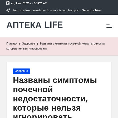
вс, 9 авг. 2026 г.
-
6:59:27 AM
Subscribe to our newsletter & never miss our best posts.
Subscribe Now!
Перейти
к
АПТЕКА LIFE
содержимому
сайт
о
здоровье
и
Главная
Здоровье
Названы симптомы почечной недостаточности,
здоровом
которые нельзя игнорировать
образе
жизни.
Опубликовано
Здоровье
в
Названы симптомы
почечной
недостаточности,
которые нельзя
игнорировать