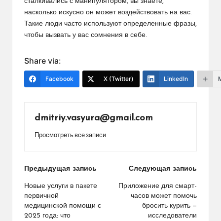
сталкивались с манипулятором, вы знаете,
насколько искусно он может воздействовать на вас.
Такие люди часто используют определенные фразы,
чтобы вызвать у вас сомнения в себе.
Share via:
Facebook
X (Twitter)
LinkedIn
dmitriy.vasyura@gmail.com
Просмотреть все записи
Навигация
Предыдущая запись
Следующая запись
по
Новые услуги в пакете
Приложение для смарт-
первичной
часов может помочь
записям
медицинской помощи с
бросить курить —
2025 года: что
исследователи