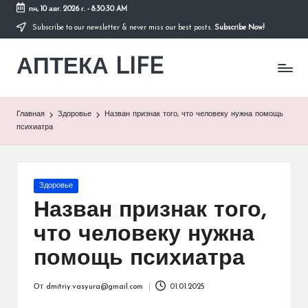
пн, 10 авг. 2026 г.
-
8:30:30 AM
Subscribe to our newsletter & never miss our best posts.
Subscribe Now!
Перейти
к
АПТЕКА LIFE
содержимому
сайт
о
здоровье
и
Главная
Здоровье
Назван признак того, что человеку нужна помощь
здоровом
психиатра
образе
жизни.
Опубликовано
Здоровье
в
Назван признак того,
что человеку нужна
помощь психиатра
От
dmitriy.vasyura@gmail.com
01.01.2025
Запись
от