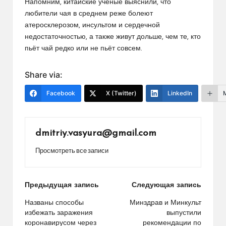
Напомним, китайские учёные выяснили, что
любители чая в среднем реже болеют
атеросклерозом, инсультом и сердечной
недостаточностью, а также живут дольше, чем те, кто
пьёт чай редко или не пьёт совсем.
Share via:
Facebook
X (Twitter)
LinkedIn
dmitriy.vasyura@gmail.com
Просмотреть все записи
Навигация
Предыдущая запись
Следующая запись
по
Названы способы
Минздрав и Минкульт
избежать заражения
выпустили
записям
коронавирусом через
рекомендации по