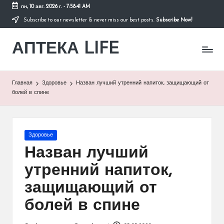
пн, 10 авг. 2026 г.
-
7:58:41 AM
Subscribe to our newsletter & never miss our best posts.
Subscribe Now!
Перейти
к
АПТЕКА LIFE
содержимому
сайт
о
здоровье
и
Главная
Здоровье
Назван лучший утренний напиток, защищающий от
здоровом
болей в спине
образе
жизни.
Опубликовано
Здоровье
в
Назван лучший
утренний напиток,
защищающий от
болей в спине