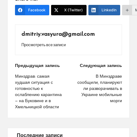
Facebook
X (Twitter)
LinkedIn
dmitriy.vasyura@gmail.com
Просмотреть все записи
Навигация
Предыдущая запись
Следующая запись
по
Минздрав: самая
В Минздраве
худшая ситуация с
сообщили, планируют
записям
готовностью к
ли разворачивать в
ослаблению карантина
Украине мобильные
— на Буковине и в
морги
Хмельницкой области
Последние записи