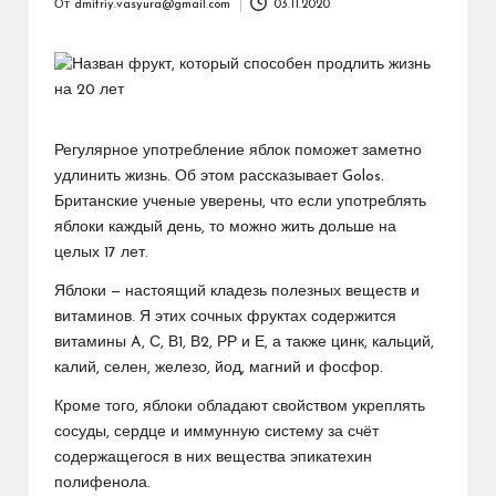
От
dmitriy.vasyura@gmail.com
03.11.2020
Запись
от
Регулярное употребление яблок поможет заметно
удлинить жизнь. Об этом рассказывает Golos.
Британские ученые уверены, что если употреблять
яблоки каждый день, то можно жить дольше на
целых 17 лет.
Яблоки — настоящий кладезь полезных веществ и
витаминов. Я этих сочных фруктах содержится
витамины A, С, В1, В2, РР и Е, а также цинк, кальций,
калий, селен, железо, йод, магний и фосфор.
Кроме того, яблоки обладают свойством укреплять
сосуды, сердце и иммунную систему за счёт
содержащегося в них вещества эпикатехин
полифенола.