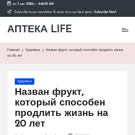
пт, 7 авг. 2026 г.
-
6:46:52 AM
Subscribe to our newsletter & never miss our best posts.
Subscribe Now!
Перейти
к
АПТЕКА LIFE
содержимому
сайт
о
здоровье
и
Главная
Здоровье
Назван фрукт, который способен продлить жизнь
здоровом
на 20 лет
образе
жизни.
Опубликовано
Здоровье
в
Назван фрукт,
который способен
продлить жизнь на
20 лет