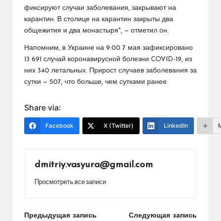
фиксируют случаи заболевания, закрывают на
карантин. В столице на карантин закрыты два
общежития и два монастыря", — отметил он.
Напомним, в Украине на 9:00 7 мая зафиксировано
13 691 случай коронавирусной болезни COVID-19, из
них 340 летальных. Прирост случаев заболевания за
сутки — 507, что больше, чем сутками ранее.
Share via:
Facebook
X (Twitter)
LinkedIn
dmitriy.vasyura@gmail.com
Просмотреть все записи
Навигация
Предыдущая запись
Следующая запись