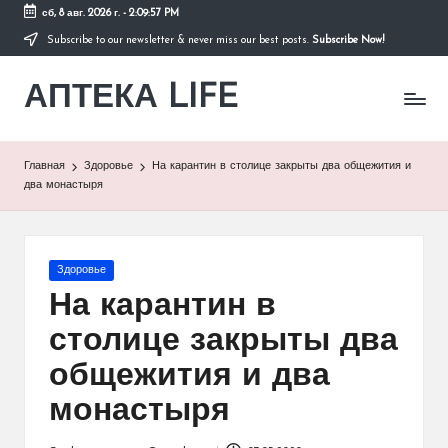
сб, 8 авг. 2026 г.
-
2:09:57 PM
Subscribe to our newsletter & never miss our best posts.
Subscribe Now!
Перейти
к
АПТЕКА LIFE
содержимому
сайт
о
здоровье
и
Главная
Здоровье
На карантин в столице закрыты два общежития и
здоровом
два монастыря
образе
жизни.
Опубликовано
Здоровье
в
На карантин в
столице закрыты два
общежития и два
монастыря