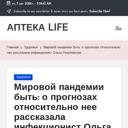
пт, 7 авг. 2026 г.
-
3:04:44 AM
Subscribe to our newsletter & never miss our best posts.
Subscribe Now!
Перейти
к
АПТЕКА LIFE
содержимому
сайт
о
здоровье
и
Главная
Здоровье
Мировой пандемии быть: о прогнозах относительно
здоровом
нее рассказала инфекционист Ольга Голубовская
образе
жизни.
Опубликовано
Здоровье
в
Мировой пандемии
быть: о прогнозах
относительно нее
рассказала
инфекционист Ольга