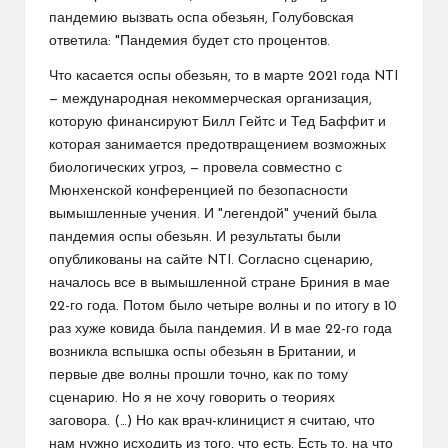
пандемию вызвать оспа обезьян, Голубовская
ответила: "Пандемия будет сто процентов.
Что касается оспы обезьян, то в марте 2021 года NTI
— международная некоммерческая организация,
которую финансируют Билл Гейтс и Тед Баффит и
которая занимается предотвращением возможных
биологических угроз, — провела совместно с
Мюнхенской конференцией по безопасности
вымышленные учения. И "легендой" учений была
пандемия оспы обезьян. И результаты были
опубликованы на сайте NTI. Согласно сценарию,
началось все в вымышленной стране Бриния в мае
22-го года. Потом было четыре волны и по итогу в 10
раз хуже ковида была пандемия. И в мае 22-го года
возникла вспышка оспы обезьян в Британии, и
первые две волны прошли точно, как по тому
сценарию. Но я не хочу говорить о теориях
заговора. (…) Но как врач-клиницист я считаю, что
нам нужно исходить из того, что есть. Есть то, на что