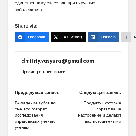
единственному спасению при вирусных
заболеваниях.
Share via:
Facebook
X (Twitter)
LinkedIn
dmitriy.vasyura@gmail.com
Просмотреть все записи
Навигация
Предыдущая запись
Следующая запись
по
Выпадение зубов во
Продукты, которые
сне: что говорят
портят ваше
записям
исследования
настроение и делают
израильских ученых
вас истощенными
ученых