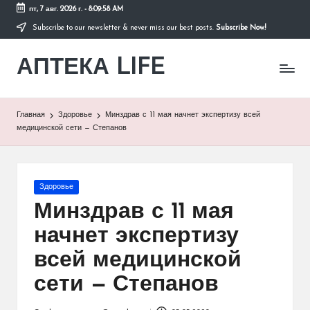
пт, 7 авг. 2026 г.
-
8:09:59 AM
Subscribe to our newsletter & never miss our best posts.
Subscribe Now!
Перейти
к
АПТЕКА LIFE
содержимому
сайт
о
здоровье
и
Главная
Здоровье
Минздрав с 11 мая начнет экспертизу всей
здоровом
медицинской сети — Степанов
образе
жизни.
Опубликовано
Здоровье
в
Минздрав с 11 мая
начнет экспертизу
всей медицинской
сети — Степанов