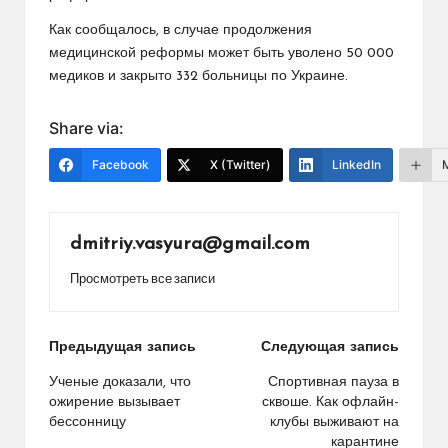
Как сообщалось, в случае продолжения
медицинской реформы может быть уволено 50 000
медиков и закрыто 332 больницы по Украине.
Share via:
Facebook
X (Twitter)
LinkedIn
dmitriy.vasyura@gmail.com
Просмотреть все записи
Навигация
Предыдущая запись
Следующая запись
по
Ученые доказали, что
Спортивная пауза в
ожирение вызывает
сквоше. Как офлайн-
записям
бессонницу
клубы выживают на
карантине