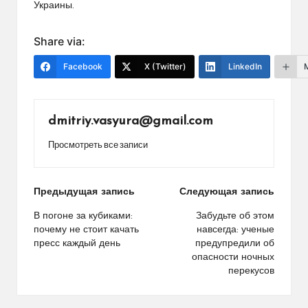
Украины.
Share via:
Facebook
X (Twitter)
LinkedIn
dmitriy.vasyura@gmail.com
Просмотреть все записи
Навигация
Предыдущая запись
Следующая запись
по
В погоне за кубиками:
Забудьте об этом
почему не стоит качать
навсегда: ученые
записям
пресс каждый день
предупредили об
опасности ночных
перекусов