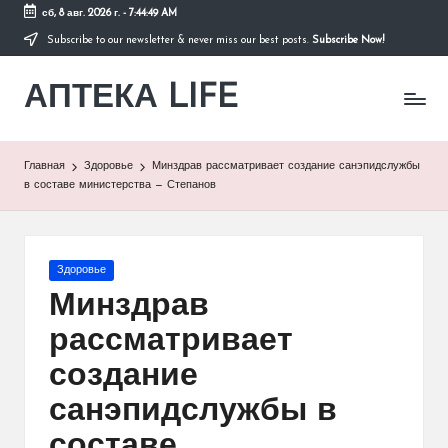
сб, 8 авг. 2026 г.
-
7:44:50 AM
Subscribe to our newsletter & never miss our best posts.
Subscribe Now!
Перейти
к
АПТЕКА LIFE
содержимому
сайт
о
здоровье
и
Главная
Здоровье
Минздрав рассматривает создание санэпидслужбы
здоровом
в составе министерства — Степанов
образе
жизни.
Опубликовано
Здоровье
в
Минздрав
рассматривает
создание
санэпидслужбы в
составе