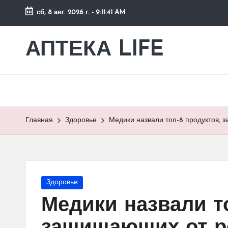
сб, 8 авг. 2026 г.
-
9:11:42 AM
Перейти
к
АПТЕКА LIFE
сайт
содержимому
о
здоровье
и
здоровом
образе
Главная
Здоровье
Медики назвали топ-8 продуктов,
жизни.
Опубликовано
Здоровье
в
Медики назвали то