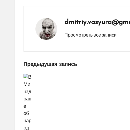
dmitriy.vasyura@gma
Просмотреть все записи
Навигация
Предыдущая запись
по
записям