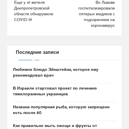
по
Еще у 41 жителя
Во Львове
Днепропетровской
госпитализировали
записям
области обнаружили
пятерых медиков с
COVID-19
подозрением на
коронавирус
Последние записи
Любимое блюдо Эйнштейна, которое ему
рекомендовал врач
В Израиле стартовал проект по лечению
тяжелораненых украинцев
Названа популярная рыба, которую запрещено
есть после 60
Как правильно мыть овощи и фрукты от