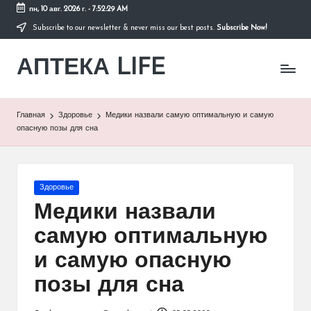
пн, 10 авг. 2026 г.
-
7:52:29 AM
Subscribe to our newsletter & never miss our best posts.
Subscribe Now!
Перейти
к
АПТЕКА LIFE
содержимому
сайт
о
здоровье
и
Главная
Здоровье
Медики назвали самую оптимальную и самую
здоровом
опасную позы для сна
образе
жизни.
Опубликовано
Здоровье
в
Медики назвали
самую оптимальную
и самую опасную
позы для сна