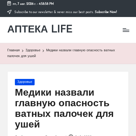
пт, 7 авг. 2026 г.
-
4:58:58 PM
Subscribe to our newsletter & never miss our best posts.
Subscribe Now!
Перейти
к
АПТЕКА LIFE
содержимому
сайт
о
здоровье
и
Главная
Здоровье
Медики назвали главную опасность ватных
здоровом
палочек для ушей
образе
жизни.
Опубликовано
Здоровье
в
Медики назвали
главную опасность
ватных палочек для
ушей