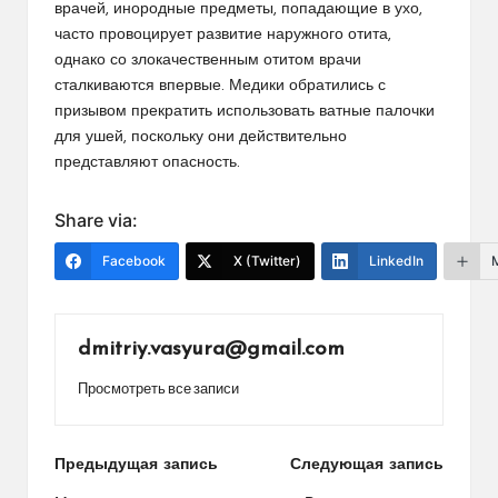
врачей, инородные предметы, попадающие в ухо,
часто провоцирует развитие наружного отита,
однако со злокачественным отитом врачи
сталкиваются впервые. Медики обратились с
призывом прекратить использовать ватные палочки
для ушей, поскольку они действительно
представляют опасность.
Share via:
Facebook
X (Twitter)
LinkedIn
dmitriy.vasyura@gmail.com
Просмотреть все записи
Навигация
Предыдущая запись
Следующая запись