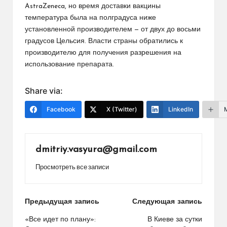
AstraZeneca, но время доставки вакцины
температура была на полградуса ниже
установленной производителем — от двух до восьми
градусов Цельсия. Власти страны обратились к
производителю для получения разрешения на
использование препарата.
Share via:
Facebook
X (Twitter)
LinkedIn
dmitriy.vasyura@gmail.com
Просмотреть все записи
Навигация
Предыдущая запись
Следующая запись
по
«Все идет по плану»:
В Киеве за сутки