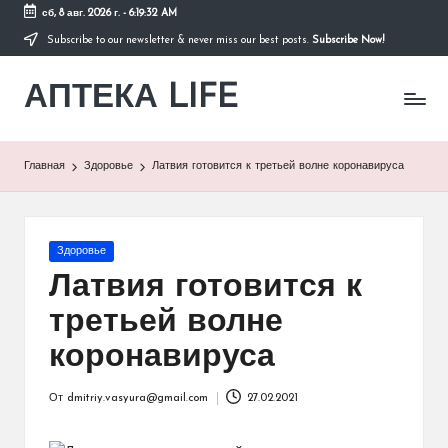
сб, 8 авг. 2026 г.
-
6:19:32 AM
Subscribe to our newsletter & never miss our best posts.
Subscribe Now!
Перейти
к
АПТЕКА LIFE
содержимому
сайт
о
здоровье
и
Главная
Здоровье
Латвия готовится к третьей волне коронавируса
здоровом
образе
жизни.
Опубликовано
Здоровье
в
Латвия готовится к
третьей волне
коронавируса
От
dmitriy.vasyura@gmail.com
27.02.2021
Запись
от