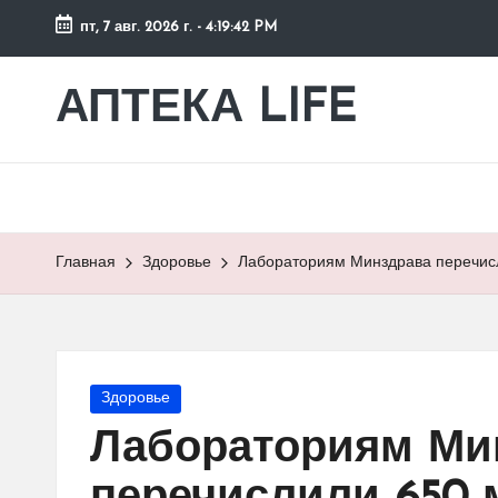
пт, 7 авг. 2026 г.
-
4:19:43 PM
Перейти
к
АПТЕКА LIFE
сайт
содержимому
о
здоровье
и
здоровом
образе
Главная
Здоровье
Лабораториям Минздрава перечисл
жизни.
Опубликовано
Здоровье
в
Лабораториям Ми