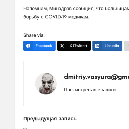
Напомним, Минздрав сообщил, что больницам
борьбу с COVID-19 медикам.
Share via:
Facebook
X (Twitter)
LinkedIn
dmitriy.vasyura@gma
Просмотреть все записи
Навигация
Предыдущая запись