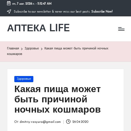
пт, 7 авг. 2026 г.
-
11:12:47 AM
Subscribe to our newsletter & never miss our best posts.
Subscribe Now!
Перейти
к
АПТЕКА LIFE
содержимому
сайт
о
здоровье
и
Главная
Здоровье
Какая пища может быть причиной ночных
здоровом
кошмаров
образе
жизни.
Опубликовано
Здоровье
в
Какая пища может
быть причиной
ночных кошмаров
От
dmitriy.vasyura@gmail.com
29.04.2020
Запись
от