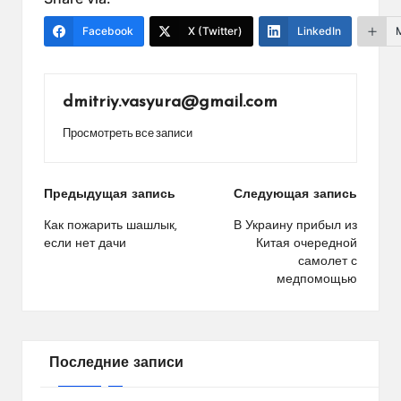
Facebook
X (Twitter)
LinkedIn
dmitriy.vasyura@gmail.com
Просмотреть все записи
Навигация
Предыдущая запись
Следующая запись
по
Как пожарить шашлык,
В Украину прибыл из
если нет дачи
Китая очередной
записям
самолет с
медпомощью
Последние записи