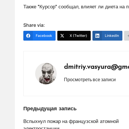
Также "Курсор" сообщал, влияет ли диета на 
Share via:
Facebook
X (Twitter)
LinkedIn
dmitriy.vasyura@gma
Просмотреть все записи
Навигация
Предыдущая запись
по
Вспыхнул пожар на французской атомной
электростанции