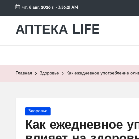
чт, 6 авг. 2026 г.
-
3:56:22 AM
Перейти
к
АПТЕКА LIFE
сайт
содержимому
о
здоровье
и
здоровом
образе
Главная
Здоровье
Как ежедневное употребление олив
жизни.
Опубликовано
Здоровье
в
Как ежедневное у