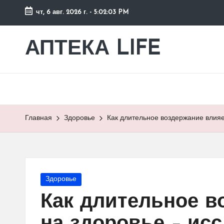
чт, 6 авг. 2026 г.
-
5:02:04 PM
Перейти
к
АПТЕКА LIFE
сайт
содержимому
о
здоровье
и
здоровом
образе
Главная
Здоровье
Как длительное воздержание влияе
жизни.
Опубликовано
Здоровье
в
Как длительное в