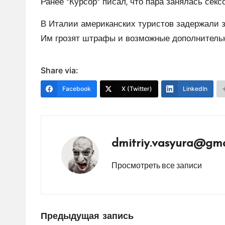
Ранее "Курсор" писал, что пара занялась сек
В Италии американских туристов задержали 
Им грозят штрафы и возможные дополнительн
Share via:
Facebook
X (Twitter)
LinkedIn
dmitriy.vasyura@gma
Просмотреть все записи
Навигация
Предыдущая запись