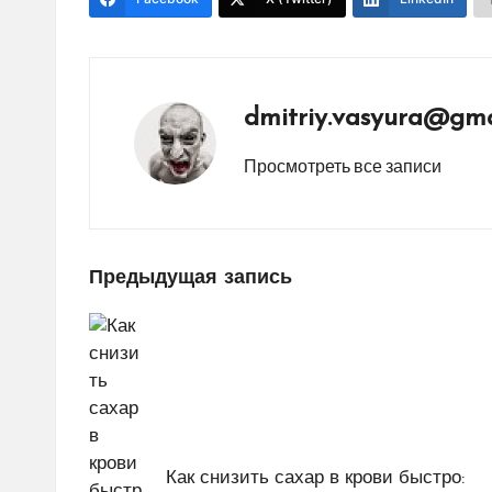
dmitriy.vasyura@gma
Просмотреть все записи
Навигация
Предыдущая запись
по
записям
Как снизить сахар в крови быстро: