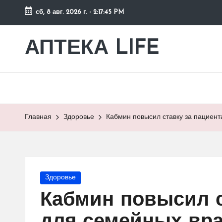
сб, 8 авг. 2026 г.
-
2:17:46 PM
Перейти
к
АПТЕКА LIFE
сайт
содержимому
о
здоровье
и
здоровом
образе
Главная
Здоровье
Кабмин повысил ставку за пациент
жизни.
Опубликовано
Здоровье
в
Кабмин повысил с